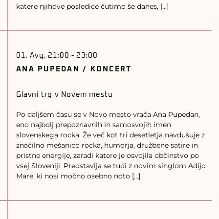
katere njihove posledice čutimo še danes, […]
01. Avg, 21:00
-
23:00
ANA PUPEDAN / KONCERT
Glavni trg v Novem mestu
Po daljšem času se v Novo mesto vrača Ana Pupedan,
eno najbolj prepoznavnih in samosvojih imen
slovenskega rocka. Že več kot tri desetletja navdušuje z
značilno mešanico rocka, humorja, družbene satire in
pristne energije, zaradi katere je osvojila občinstvo po
vsej Sloveniji. Predstavlja se tudi z novim singlom Adijo
Mare, ki nosi močno osebno noto […]