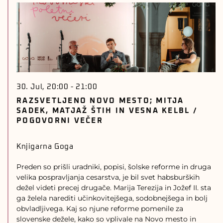
30. Jul, 20:00
-
21:00
RAZSVETLJENO NOVO MESTO; MITJA
SADEK, MATJAŽ ŠTIH IN VESNA KELBL /
POGOVORNI VEČER
Knjigarna Goga
Preden so prišli uradniki, popisi, šolske reforme in druga
velika pospravljanja cesarstva, je bil svet habsburških
dežel videti precej drugače. Marija Terezija in Jožef II. sta
ga želela narediti učinkovitejšega, sodobnejšega in bolj
obvladljivega. Kaj so njune reforme pomenile za
slovenske dežele, kako so vplivale na Novo mesto in