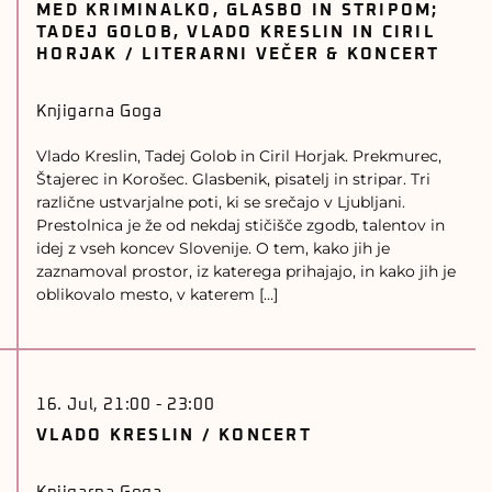
MED KRIMINALKO, GLASBO IN STRIPOM;
TADEJ GOLOB, VLADO KRESLIN IN CIRIL
HORJAK / LITERARNI VEČER & KONCERT
Knjigarna Goga
Vlado Kreslin, Tadej Golob in Ciril Horjak. Prekmurec,
Štajerec in Korošec. Glasbenik, pisatelj in stripar. Tri
različne ustvarjalne poti, ki se srečajo v Ljubljani.
Prestolnica je že od nekdaj stičišče zgodb, talentov in
idej z vseh koncev Slovenije. O tem, kako jih je
zaznamoval prostor, iz katerega prihajajo, in kako jih je
oblikovalo mesto, v katerem […]
16. Jul, 21:00
-
23:00
VLADO KRESLIN / KONCERT