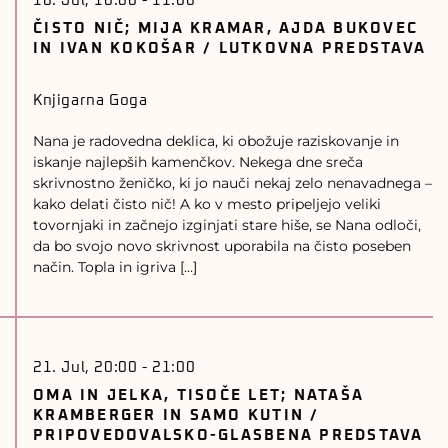
18. Jul, 10:00
-
11:00
ČISTO NIČ; MIJA KRAMAR, AJDA BUKOVEC
IN IVAN KOKOŠAR / LUTKOVNA PREDSTAVA
Knjigarna Goga
Nana je radovedna deklica, ki obožuje raziskovanje in
iskanje najlepših kamenčkov. Nekega dne sreča
skrivnostno ženičko, ki jo nauči nekaj zelo nenavadnega –
kako delati čisto nič! A ko v mesto pripeljejo veliki
tovornjaki in začnejo izginjati stare hiše, se Nana odloči,
da bo svojo novo skrivnost uporabila na čisto poseben
način. Topla in igriva […]
21. Jul, 20:00
-
21:00
OMA IN JELKA, TISOČE LET; NATAŠA
KRAMBERGER IN SAMO KUTIN /
PRIPOVEDOVALSKO-GLASBENA PREDSTAVA