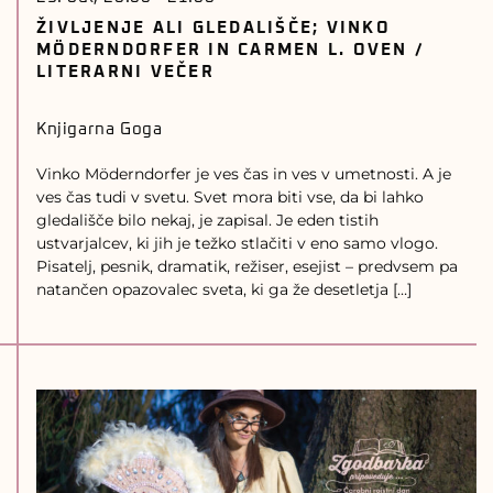
ŽIVLJENJE ALI GLEDALIŠČE; VINKO
MÖDERNDORFER IN CARMEN L. OVEN /
LITERARNI VEČER
Knjigarna Goga
Vinko Möderndorfer je ves čas in ves v umetnosti. A je
ves čas tudi v svetu. Svet mora biti vse, da bi lahko
gledališče bilo nekaj, je zapisal. Je eden tistih
ustvarjalcev, ki jih je težko stlačiti v eno samo vlogo.
Pisatelj, pesnik, dramatik, režiser, esejist – predvsem pa
natančen opazovalec sveta, ki ga že desetletja […]