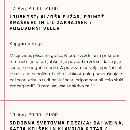
17. Avg, 20:00
-
21:00
LJUBKOST; ALJOŠA PUŽAR, PRIMOŽ
KRAŠEVEC IN LIU ZAKRAJŠEK /
POGOVORNI VEČER
Knjigarna Goga
Mačji videi, plišaste igrače, K-pop zvezdniki in prikupni
internetni junaki. Ljubkost je povsod in zdi se, da se ji je
skoraj nemogoče upreti. A prav zato se velja vprašati, ali
je res tako nedolžna. Lahko ljubkost poleg navdušenja in
nežnosti vzbuja tudi poslušnost, pripadnost ali celo služi
propagandi? O tem, kaj vse se skriva za […]
19. Avg, 20:00
-
21:00
SODOBNA SVETOVNA POEZIJA; DAI WEINA,
KATJA KOLŠEK IN KLAVDIJA KOTAR /