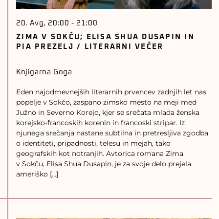
20. Avg, 20:00
-
21:00
ZIMA V SOKČU; ELISA SHUA DUSAPIN IN
PIA PREZELJ / LITERARNI VEČER
Knjigarna Goga
Eden najodmevnejših literarnih prvencev zadnjih let nas
popelje v Sokčo, zaspano zimsko mesto na meji med
Južno in Severno Korejo, kjer se srečata mlada ženska
korejsko-francoskih korenin in francoski stripar. Iz
njunega srečanja nastane subtilna in pretresljiva zgodba
o identiteti, pripadnosti, telesu in mejah, tako
geografskih kot notranjih. Avtorica romana Zima
v Sokču, Elisa Shua Dusapin, je za svoje delo prejela
ameriško […]