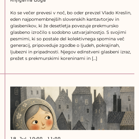
Knjigarna Goga
Ko se večer prevesi v noč, bo oder prevzel Vlado Kreslin,
eden najpomembnejših slovenskih kantavtorjev in
glasbenikov, ki že desetletja povezuje prekmursko
glasbeno izročilo s sodobno ustvarjalnostjo. S svojimi
pesmimi, ki so postale del kolektivnega spomina več
generacij, pripoveduje zgodbe o ljudeh, pokrajinah,
ljubezni in pripadnosti. Njegov edinstveni glasbeni izraz,
prežet s prekmurskimi koreninami in […]