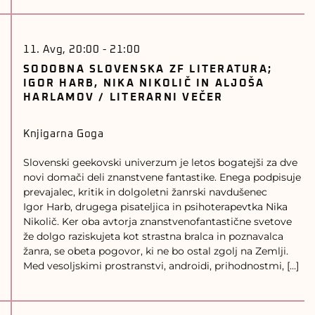
11. Avg, 20:00
-
21:00
SODOBNA SLOVENSKA ZF LITERATURA;
IGOR HARB, NIKA NIKOLIČ IN ALJOŠA
HARLAMOV / LITERARNI VEČER
Knjigarna Goga
Slovenski geekovski univerzum je letos bogatejši za dve
novi domači deli znanstvene fantastike. Enega podpisuje
prevajalec, kritik in dolgoletni žanrski navdušenec
Igor Harb, drugega pisateljica in psihoterapevtka Nika
Nikolič. Ker oba avtorja znanstvenofantastične svetove
že dolgo raziskujeta kot strastna bralca in poznavalca
žanra, se obeta pogovor, ki ne bo ostal zgolj na Zemlji.
Med vesoljskimi prostranstvi, androidi, prihodnostmi, […]