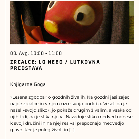
08. Avg, 10:00
-
11:00
ZRCALCE; LG NEBO / LUTKOVNA
PREDSTAVA
Knjigarna Goga
»Lesena zgodba« o gozdnih živalih. Na gozdni jasi zajec
najde zrcalce in v njem uzre svojo podobo. Vesel, da je
našel »svojo sliko«, jo pokaže drugim živalim, a vsaka od
njih trdi, da je slika njena. Nazadnje sliko medved odnese
k svoji družini in na njej res vsi prepoznajo medvedjo
glavo. Ker je poleg živali in […]