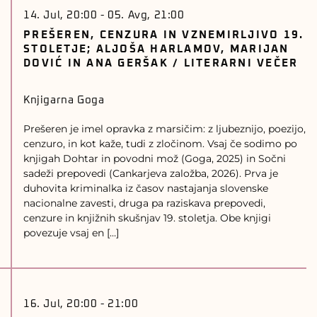
14. Jul, 20:00
-
05. Avg, 21:00
PREŠEREN, CENZURA IN VZNEMIRLJIVO 19.
STOLETJE; ALJOŠA HARLAMOV, MARIJAN
DOVIĆ IN ANA GERŠAK / LITERARNI VEČER
Knjigarna Goga
Prešeren je imel opravka z marsičim: z ljubeznijo, poezijo,
cenzuro, in kot kaže, tudi z zločinom. Vsaj če sodimo po
knjigah Dohtar in povodni mož (Goga, 2025) in Sočni
sadeži prepovedi (Cankarjeva založba, 2026). Prva je
duhovita kriminalka iz časov nastajanja slovenske
nacionalne zavesti, druga pa raziskava prepovedi,
cenzure in knjižnih skušnjav 19. stoletja. Obe knjigi
povezuje vsaj en […]
16. Jul, 20:00
-
21:00