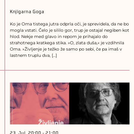
Knjigarna Goga
Ko je Oma tistega jutra odprla oči, je sprevidela, da ne bo
mogla vstati. Čelo je sililo gor, trup je ostajal negiben kot
hlod. Nekje med glavo in repom je prihajalo do
strahotnega kratkega stika. »O, zlata duša,« je vzdihnila
Oma. »Življenje je težko že samo po sebi, če pa imaš v
lastnem truplu dva, […]
23. Jul, 20:00
-
21:00