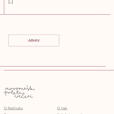
[…]
ARHIV
O festivalu
O nas