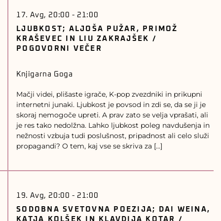
17. Avg, 20:00
-
21:00
LJUBKOST; ALJOŠA PUŽAR, PRIMOŽ
KRAŠEVEC IN LIU ZAKRAJŠEK /
POGOVORNI VEČER
Knjigarna Goga
Mačji videi, plišaste igrače, K-pop zvezdniki in prikupni
internetni junaki. Ljubkost je povsod in zdi se, da se ji je
skoraj nemogoče upreti. A prav zato se velja vprašati, ali
je res tako nedolžna. Lahko ljubkost poleg navdušenja in
nežnosti vzbuja tudi poslušnost, pripadnost ali celo služi
propagandi? O tem, kaj vse se skriva za […]
19. Avg, 20:00
-
21:00
SODOBNA SVETOVNA POEZIJA; DAI WEINA,
KATJA KOLŠEK IN KLAVDIJA KOTAR /