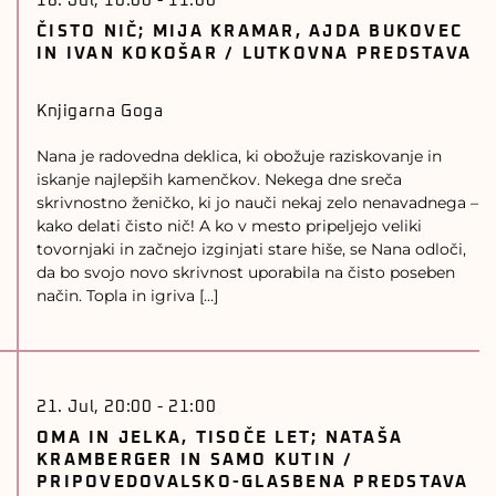
18. Jul, 10:00
-
11:00
ČISTO NIČ; MIJA KRAMAR, AJDA BUKOVEC
IN IVAN KOKOŠAR / LUTKOVNA PREDSTAVA
Knjigarna Goga
Nana je radovedna deklica, ki obožuje raziskovanje in
iskanje najlepših kamenčkov. Nekega dne sreča
skrivnostno ženičko, ki jo nauči nekaj zelo nenavadnega –
kako delati čisto nič! A ko v mesto pripeljejo veliki
tovornjaki in začnejo izginjati stare hiše, se Nana odloči,
da bo svojo novo skrivnost uporabila na čisto poseben
način. Topla in igriva […]
21. Jul, 20:00
-
21:00
OMA IN JELKA, TISOČE LET; NATAŠA
KRAMBERGER IN SAMO KUTIN /
PRIPOVEDOVALSKO-GLASBENA PREDSTAVA