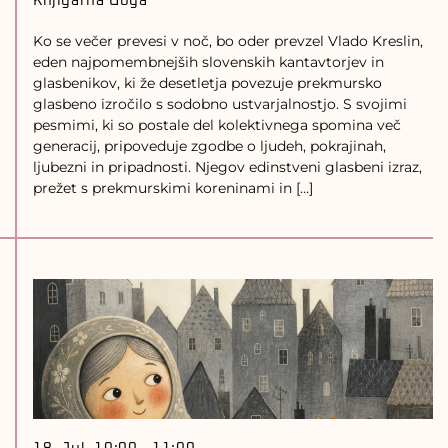
Knjigarna Goga
Ko se večer prevesi v noč, bo oder prevzel Vlado Kreslin,
eden najpomembnejših slovenskih kantavtorjev in
glasbenikov, ki že desetletja povezuje prekmursko
glasbeno izročilo s sodobno ustvarjalnostjo. S svojimi
pesmimi, ki so postale del kolektivnega spomina več
generacij, pripoveduje zgodbe o ljudeh, pokrajinah,
ljubezni in pripadnosti. Njegov edinstveni glasbeni izraz,
prežet s prekmurskimi koreninami in […]