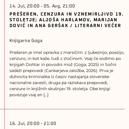
14. Jul, 20:00
-
05. Avg, 21:00
PREŠEREN, CENZURA IN VZNEMIRLJIVO 19.
STOLETJE; ALJOŠA HARLAMOV, MARIJAN
DOVIĆ IN ANA GERŠAK / LITERARNI VEČER
Knjigarna Goga
Prešeren je imel opravka z marsičim: z ljubeznijo, poezijo,
cenzuro, in kot kaže, tudi z zločinom. Vsaj če sodimo po
knjigah Dohtar in povodni mož (Goga, 2025) in Sočni
sadeži prepovedi (Cankarjeva založba, 2026). Prva je
duhovita kriminalka iz časov nastajanja slovenske
nacionalne zavesti, druga pa raziskava prepovedi,
cenzure in knjižnih skušnjav 19. stoletja. Obe knjigi
povezuje vsaj en […]
16. Jul, 20:00
-
21:00