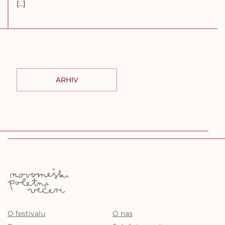
[…]
ARHIV
O festivalu
O nas