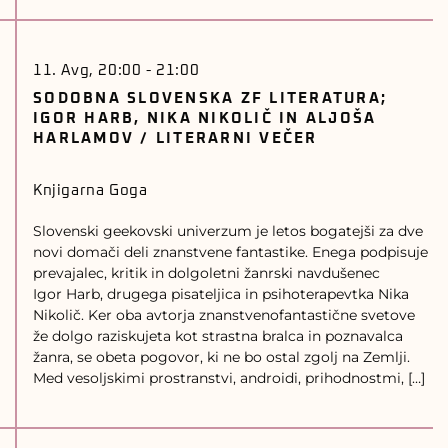
11. Avg, 20:00
-
21:00
SODOBNA SLOVENSKA ZF LITERATURA;
IGOR HARB, NIKA NIKOLIČ IN ALJOŠA
HARLAMOV / LITERARNI VEČER
Knjigarna Goga
Slovenski geekovski univerzum je letos bogatejši za dve
novi domači deli znanstvene fantastike. Enega podpisuje
prevajalec, kritik in dolgoletni žanrski navdušenec
Igor Harb, drugega pisateljica in psihoterapevtka Nika
Nikolič. Ker oba avtorja znanstvenofantastične svetove
že dolgo raziskujeta kot strastna bralca in poznavalca
žanra, se obeta pogovor, ki ne bo ostal zgolj na Zemlji.
Med vesoljskimi prostranstvi, androidi, prihodnostmi, […]