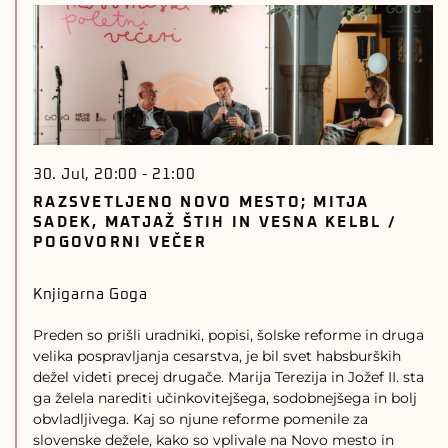
30. Jul, 20:00
-
21:00
RAZSVETLJENO NOVO MESTO; MITJA
SADEK, MATJAŽ ŠTIH IN VESNA KELBL /
POGOVORNI VEČER
Knjigarna Goga
Preden so prišli uradniki, popisi, šolske reforme in druga
velika pospravljanja cesarstva, je bil svet habsburških
dežel videti precej drugače. Marija Terezija in Jožef II. sta
ga želela narediti učinkovitejšega, sodobnejšega in bolj
obvladljivega. Kaj so njune reforme pomenile za
slovenske dežele, kako so vplivale na Novo mesto in