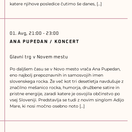
katere njihove posledice čutimo še danes, […]
01. Avg, 21:00
-
23:00
ANA PUPEDAN / KONCERT
Glavni trg v Novem mestu
Po daljšem času se v Novo mesto vrača Ana Pupedan,
eno najbolj prepoznavnih in samosvojih imen
slovenskega rocka. Že več kot tri desetletja navdušuje z
značilno mešanico rocka, humorja, družbene satire in
pristne energije, zaradi katere je osvojila občinstvo po
vsej Sloveniji. Predstavlja se tudi z novim singlom Adijo
Mare, ki nosi močno osebno noto […]