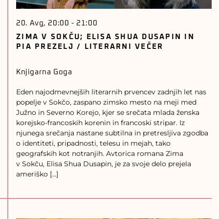
20. Avg, 20:00
-
21:00
ZIMA V SOKČU; ELISA SHUA DUSAPIN IN
PIA PREZELJ / LITERARNI VEČER
Knjigarna Goga
Eden najodmevnejših literarnih prvencev zadnjih let nas
popelje v Sokčo, zaspano zimsko mesto na meji med
Južno in Severno Korejo, kjer se srečata mlada ženska
korejsko-francoskih korenin in francoski stripar. Iz
njunega srečanja nastane subtilna in pretresljiva zgodba
o identiteti, pripadnosti, telesu in mejah, tako
geografskih kot notranjih. Avtorica romana Zima
v Sokču, Elisa Shua Dusapin, je za svoje delo prejela
ameriško […]