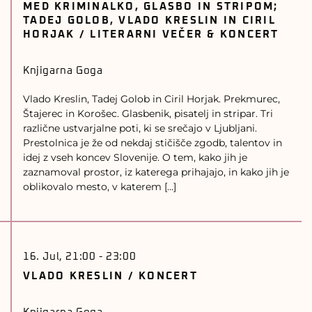
MED KRIMINALKO, GLASBO IN STRIPOM;
TADEJ GOLOB, VLADO KRESLIN IN CIRIL
HORJAK / LITERARNI VEČER & KONCERT
Knjigarna Goga
Vlado Kreslin, Tadej Golob in Ciril Horjak. Prekmurec,
Štajerec in Korošec. Glasbenik, pisatelj in stripar. Tri
različne ustvarjalne poti, ki se srečajo v Ljubljani.
Prestolnica je že od nekdaj stičišče zgodb, talentov in
idej z vseh koncev Slovenije. O tem, kako jih je
zaznamoval prostor, iz katerega prihajajo, in kako jih je
oblikovalo mesto, v katerem […]
16. Jul, 21:00
-
23:00
VLADO KRESLIN / KONCERT