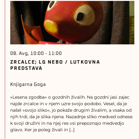
08. Avg, 10:00
-
11:00
ZRCALCE; LG NEBO / LUTKOVNA
PREDSTAVA
Knjigarna Goga
»Lesena zgodba« o gozdnih živalih. Na gozdni jasi zajec
najde zrcalce in v njem uzre svojo podobo. Vesel, da je
našel »svojo sliko«, jo pokaže drugim živalim, a vsaka od
njih trdi, da je slika njena. Nazadnje sliko medved odnese
k svoji družini in na njej res vsi prepoznajo medvedjo
glavo. Ker je poleg živali in […]