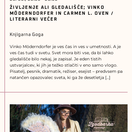
ŽIVLJENJE ALI GLEDALIŠČE; VINKO
MÖDERNDORFER IN CARMEN L. OVEN /
LITERARNI VEČER
Knjigarna Goga
Vinko Möderndorfer je ves čas in ves v umetnosti. A je
ves čas tudi v svetu. Svet mora biti vse, da bi lahko
gledališče bilo nekaj, je zapisal. Je eden tistih
ustvarjalcev, ki jih je težko stlačiti v eno samo vlogo.
Pisatelj, pesnik, dramatik, režiser, esejist – predvsem pa
natančen opazovalec sveta, ki ga že desetletja […]