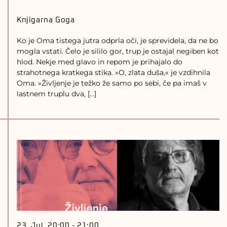
Knjigarna Goga
Ko je Oma tistega jutra odprla oči, je sprevidela, da ne bo
mogla vstati. Čelo je sililo gor, trup je ostajal negiben kot
hlod. Nekje med glavo in repom je prihajalo do
strahotnega kratkega stika. »O, zlata duša,« je vzdihnila
Oma. »Življenje je težko že samo po sebi, če pa imaš v
lastnem truplu dva, […]
23. Jul, 20:00
-
21:00