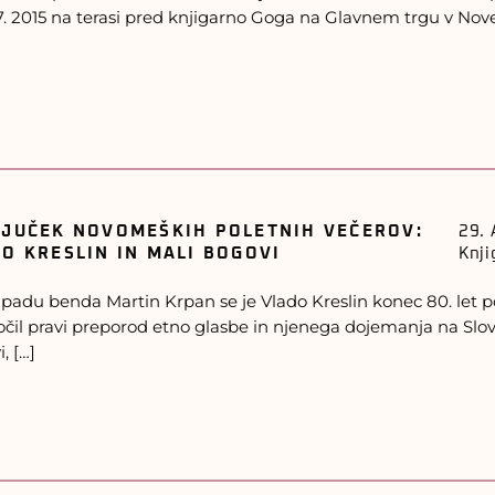
 7. 2015 na terasi pred knjigarno Goga na Glavnem trgu v No
LJUČEK NOVOMEŠKIH POLETNIH VEČEROV:
29. 
O KRESLIN IN MALI BOGOVI
Knji
padu benda Martin Krpan se je Vlado Kreslin konec 80. let po
očil pravi preporod etno glasbe in njenega dojemanja na S
, […]