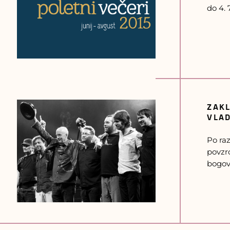
do 4.
ZAK
VLAD
Po raz
povzr
bogovi