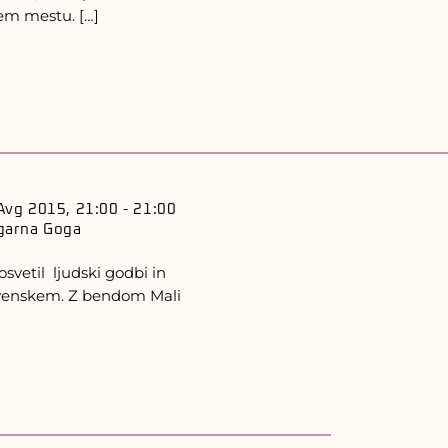
vem mestu. […]
Avg 2015, 21:00
-
21:00
garna Goga
svetil ljudski godbi in
lovenskem. Z bendom Mali