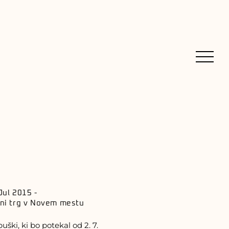
Meni
Jul 2015
-
vni trg v Novem mestu
ki, ki bo potekal od 2. 7.