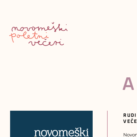
A
RUDI
VEČE
Novom