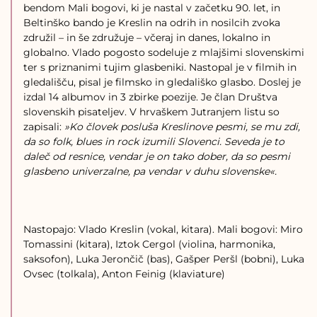
bendom Mali bogovi, ki je nastal v začetku 90. let, in
Beltinško bando je Kreslin na odrih in nosilcih zvoka
združil – in še združuje – včeraj in danes, lokalno in
globalno. Vlado pogosto sodeluje z mlajšimi slovenskimi
ter s priznanimi tujim glasbeniki. Nastopal je v filmih in
gledališču, pisal je filmsko in gledališko glasbo. Doslej je
izdal 14 albumov in 3 zbirke poezije. Je član Društva
slovenskih pisateljev. V hrvaškem Jutranjem listu so
zapisali:
»Ko človek posluša Kreslinove pesmi, se mu zdi,
da so folk, blues in rock izumili Slovenci. Seveda je to
daleč od resnice, vendar je on tako dober, da so pesmi
glasbeno univerzalne, pa vendar v duhu slovenske«.
Nastopajo: Vlado Kreslin (vokal, kitara). Mali bogovi: Miro
Tomassini (kitara), Iztok Cergol (violina, harmonika,
saksofon), Luka Jerončič (bas), Gašper Peršl (bobni), Luka
Ovsec (tolkala), Anton Feinig (klaviature)