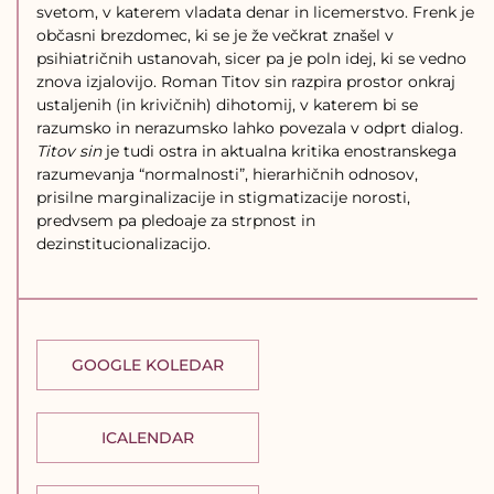
svetom, v katerem vladata denar in licemerstvo. Frenk je
občasni brezdomec, ki se je že večkrat znašel v
psihiatričnih ustanovah, sicer pa je poln idej, ki se vedno
znova izjalovijo. Roman Titov sin razpira prostor onkraj
ustaljenih (in krivičnih) dihotomij, v katerem bi se
razumsko in nerazumsko lahko povezala v odprt dialog.
Titov sin
je tudi ostra in aktualna kritika enostranskega
razumevanja “normalnosti”, hierarhičnih odnosov,
prisilne marginalizacije in stigmatizacije norosti,
predvsem pa pledoaje za strpnost in
dezinstitucionalizacijo.
GOOGLE KOLEDAR
ICALENDAR