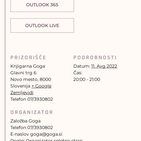
OUTLOOK 365
OUTLOOK LIVE
PRIZORIŠČE
PODROBNOSTI
Knjigarna Goga
Datum:
11. Avg 2022
Glavni trg 6
Čas:
Novo mesto
,
8000
20:00 - 21:00
Slovenija
+ Google
Zemljevidi
Telefon
07/3930802
ORGANIZATOR
Založba Goga
Telefon
07/3930802
E-naslov
goga@goga.si
Poglej Organizator spletno stran