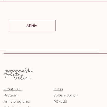
ARHIV
O festivalu
O nas
Program
Splošni pogoji
Arhiv programa
Piškotki