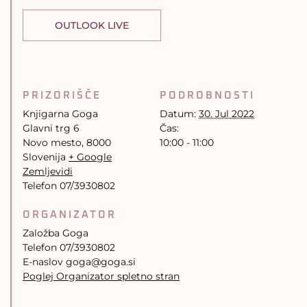
OUTLOOK LIVE
PRIZORIŠČE
PODROBNOSTI
Knjigarna Goga
Datum:
30. Jul 2022
Glavni trg 6
Čas:
Novo mesto
,
8000
10:00 - 11:00
Slovenija
+ Google
Zemljevidi
Telefon
07/3930802
ORGANIZATOR
Založba Goga
Telefon
07/3930802
E-naslov
goga@goga.si
Poglej Organizator spletno stran