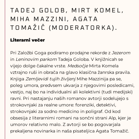
TADEJ GOLOB, MIRT KOMEL,
MIHA MAZZINI, AGATA
TOMAŽIČ (MODERATORKA).
Literarni večer
Pri Založbi Goga podiramo prodajne rekorde z
Jezerom
in
Leninovim parkom
Tadeja Goloba. V knjižnicah se
vijejo dolge čakalne vrste.
Medsočje
Mirta Komela
vztrajno ruši in obrača na glavo klasična žanrska pravila.
Knjiga
Zemljevidi tujih življenj
Mihe Mazzinija pa se,
poleg umora, predvsem ukvarja z njegovimi posledicami,
vestjo, naj bo na individualni ali kolektivni (tudi medijski)
ravni. Pri nastajanju naših romanov avtorji sodelujejo s
strokovnjaki za realne umore: forenziki, detektivi,
strokovnjaki za sodno medicino in poligraf. Od kod
obsesija z literarnimi romani na sončni strani Alp, kjer je
umorov relativno malo. Z avtorji se bo pogovarjala
prekaljena novinarka in naša pisateljica Agata Tomažič.