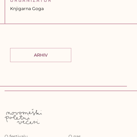
ORGANIZATOR
Knjigarna Goga
ARHIV
O festivalu
O nas